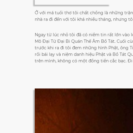
Ở với má tuổi thơ tôi chất chồng là những trận đ
nhà ra đi đến với tôi khá nhiều tháng, nhưng tô
Ngay từ lúc nhỏ tôi đã có niềm tin rất lớn và
Mô Đại Từ Đại Bi Quán Thế Âm Bồ Tát.
Cuối cù
trước khi ra đi tôi đem những hình Phật, ông T
rồi bái lạy và niệm danh hiệu Phật và Bồ Tát Q
trên mình, không có một đồng tiền cắc bạc. Đi 