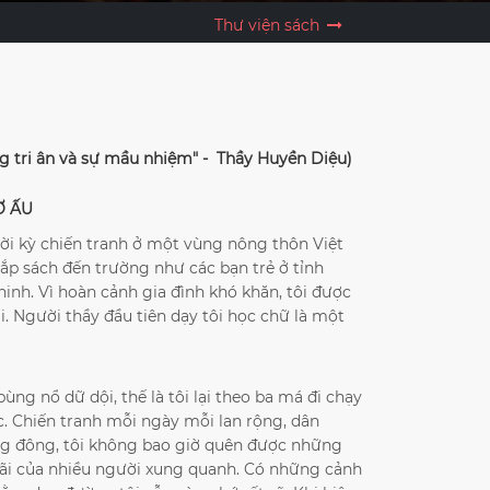
Thư viện sách
ng tri ân và sự mầu nhiệm" - Thầy Huyền Diệu)
Ơ ẤU
thời kỳ chiến tranh ở một vùng nông thôn Việt
 sách đến trường như các bạn trẻ ở tỉnh
inh. Vì hoàn cảnh gia đình khó khăn, tôi được
. Người thầy đầu tiên dạy tôi học chữ là một
ùng nổ dữ dội, thế là tôi lại theo ba má đi chạy
c. Chiến tranh mỗi ngày mỗi lan rộng, dân
ng đông, tôi không bao giờ quên được những
hãi của nhiều người xung quanh. Có những cảnh