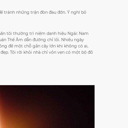
i để tránh những trận đòn đau đớn. Ý nghĩ bỏ
hăn tôi thường trì niệm danh hiệu Ngài: Nam
Quán Thế Âm dẫn đường chỉ lối. Nhiều ngày
ông để một chỗ gần cây lớn khi không có ai,
đẹp. Tôi rời khỏi nhà chỉ vỏn vẹn có một bộ đồ