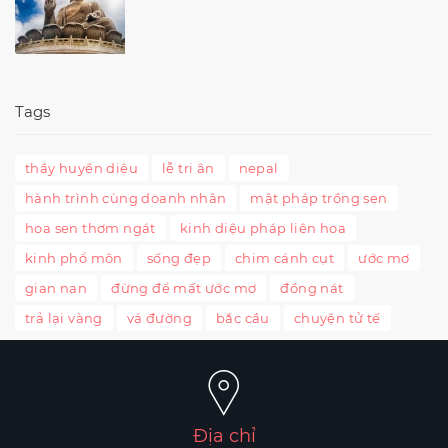
Tags
thầy huyền diệu
lễ tri ân
nepal
hành trình cùng doanh nhân
mật pháp trồng sen
hoa sen thơm ngát
kinh diệu pháp liên hoa
kinh phổ môn
sống đẹp
chim cánh cụt
ước mơ
gian nan
đừng để mất ước mơ
đồng nát
trả lại vàng
vá đường
bắc cầu
chuyện tử tế
Địa chỉ