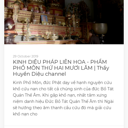
29 October 2019
KINH DIỆU PHÁP LIÊN HOA - PHẨM
PHỔ MÔN THỨ HAI MƯƠI LĂM | Thầy
Huyền Diệu channel
Kinh Phổ Môn, đức Phật dạy về hạnh nguyện cứu
khổ cứu nạn cho tất cả chúng sinh của đức Bồ Tát
Quán Thế Âm. Khi gặp khổ nạn, nhất tâm xưng
niệm danh hiệu Đức Bồ Tát Quán Thế Âm thì Ngài
sẽ hướng theo âm thanh cầu cứu đó mà giải cứu
khổ nạn cho