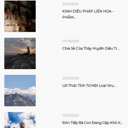
29/10/2019
KINH DIỆU PHÁP LIÊN HOA -
PHẨM...
07/05/2019
Chia Sẻ Của Thày Huyền Diệu Tr...
23/03/2020
Lời Thức Tỉnh Từ Một Loại Viru...
12/05/2020
Đón Tiếp Bà Con Đang Gặp Khó K...