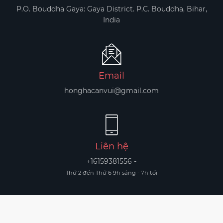
P.O. Bouddha Gaya: Gaya District. P.C. Bouddha, Bihar,
India
Email
honghacanvui@gmail.com
Liên hệ
+16159381556 -
Thứ 2 đến Thứ 6 9h sáng - 7h tối