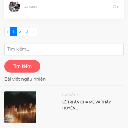
ADMIN
0
‹
1
2
3
›
Tìm kiếm
Bài viết ngẫu nhiên
04/07/2019
LỄ TRI ÂN CHA MẸ VÀ THẦY
HUYỀN...