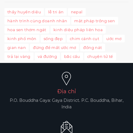
thầy huyền diệu
lễ tri ân
nepal
hành trình cùng doanh nhân
mật pháp trồng sen
hoa sen thơm ngát
kinh diệu pháp liên hoa
kinh phổ môn
sống đẹp
chim cánh cụt
ước mơ
gian nan
đừng để mất ước mơ
đồng nát
trả lại vàng
vá đường
bắc cầu
chuyện tử tế
Địa chỉ
P.O. Bouddha Gaya: Gaya District. P.C. Bouddha, Bihar,
India