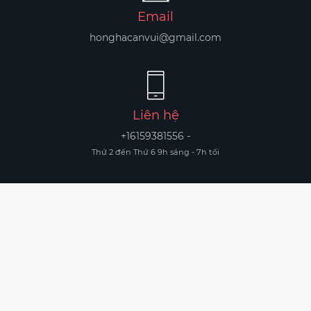
Email
honghacanvui@gmail.com
Liên hệ
+16159381556 -
Thứ 2 đến Thứ 6 9h sáng - 7h tối