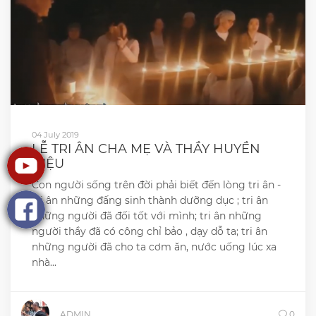
04 July 2019
LỄ TRI ÂN CHA MẸ VÀ THẦY HUYỀN
DIỆU
Con người sống trên đời phải biết đến lòng tri ân -
tri ân những đấng sinh thành dưỡng dục ; tri ân
những người đã đối tốt với mình; tri ân những
người thầy đã có công chỉ bảo , dạy dỗ ta; tri ân
những người đã cho ta cơm ăn, nước uống lúc xa
nhà...
ADMIN
0