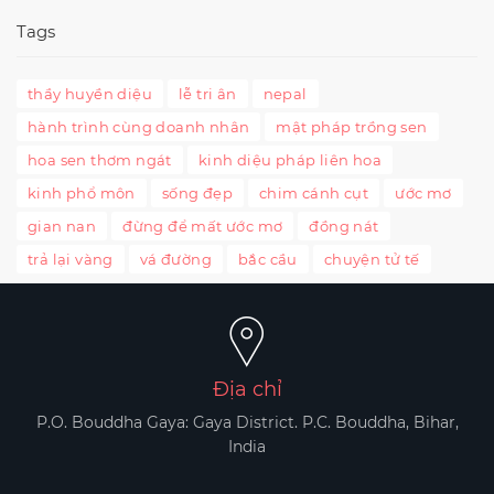
Tags
thầy huyền diệu
lễ tri ân
nepal
hành trình cùng doanh nhân
mật pháp trồng sen
hoa sen thơm ngát
kinh diệu pháp liên hoa
kinh phổ môn
sống đẹp
chim cánh cụt
ước mơ
gian nan
đừng để mất ước mơ
đồng nát
trả lại vàng
vá đường
bắc cầu
chuyện tử tế
Địa chỉ
P.O. Bouddha Gaya: Gaya District. P.C. Bouddha, Bihar,
India