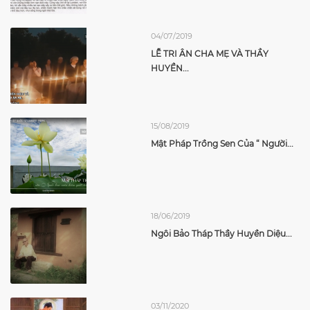
04/07/2019
LỄ TRI ÂN CHA MẸ VÀ THẦY
HUYỀN...
15/08/2019
Mật Pháp Trồng Sen Của “ Người...
18/06/2019
Ngôi Bảo Tháp Thầy Huyền Diệu...
03/11/2020