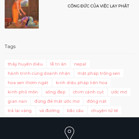
CÔNG ĐỨC CỦA VIỆC LẠY PHẬT
Tags
thầy huyền diệu
lễ tri ân
nepal
hành trình cùng doanh nhân
mật pháp trồng sen
hoa sen thơm ngát
kinh diệu pháp liên hoa
kinh phổ môn
sống đẹp
chim cánh cụt
ước mơ
gian nan
đừng để mất ước mơ
đồng nát
trả lại vàng
vá đường
bắc cầu
chuyện tử tế