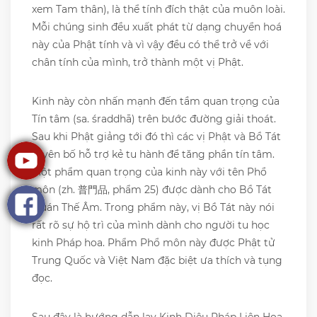
xem Tam thân), là thể tính đích thật của muôn loài.
Mỗi chúng sinh đều xuất phát từ dạng chuyển hoá
này của Phật tính và vì vậy đều có thể trở về với
chân tính của mình, trở thành một vị Phật.
Kinh này còn nhấn mạnh đến tầm quan trọng của
Tín tâm (sa. śraddhā) trên bước đường giải thoát.
Sau khi Phật giảng tới đó thì các vị Phật và Bồ Tát
tuyên bố hỗ trợ kẻ tu hành để tăng phần tín tâm.
Một phẩm quan trọng của kinh này với tên Phổ
môn (zh. 普門品, phẩm 25) được dành cho Bồ Tát
Quán Thế Âm. Trong phẩm này, vị Bồ Tát này nói
rất rõ sự hộ trì của mình dành cho người tu học
kinh Pháp hoa. Phẩm Phổ môn này được Phật tử
Trung Quốc và Việt Nam đặc biệt ưa thích và tụng
đọc.