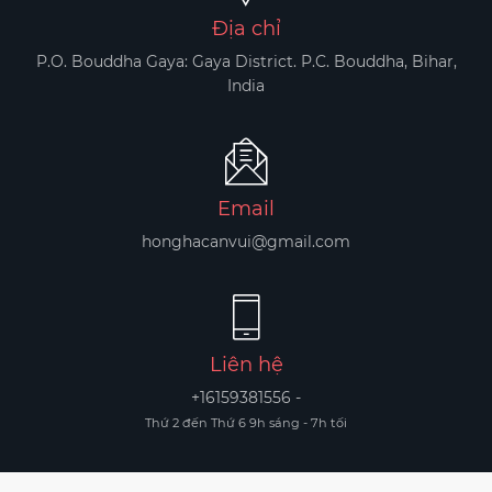
Địa chỉ
P.O. Bouddha Gaya: Gaya District. P.C. Bouddha, Bihar,
India
Email
honghacanvui@gmail.com
Liên hệ
+16159381556 -
Thứ 2 đến Thứ 6 9h sáng - 7h tối