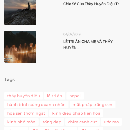
Chia Sẻ Của Thày Huyền Diệu Tr...
04/07/2019
LỄ TRI ÂN CHA MẸ VÀ THẦY
HUYỀN...
Tags
thầy huyền diệu
lễ tri ân
nepal
hành trình cùng doanh nhân
mật pháp trồng sen
hoa sen thơm ngát
kinh diệu pháp liên hoa
kinh phổ môn
sống đẹp
chim cánh cụt
ước mơ