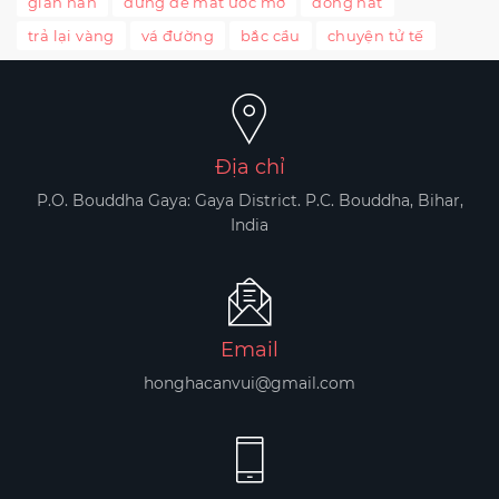
gian nan
đừng để mất ước mơ
đồng nát
trả lại vàng
vá đường
bắc cầu
chuyện tử tế
Địa chỉ
P.O. Bouddha Gaya: Gaya District. P.C. Bouddha, Bihar,
India
Email
honghacanvui@gmail.com