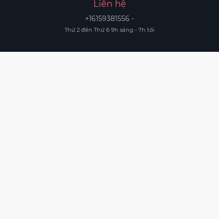
Liên hệ
+16159381556 -
Thứ 2 đến Thứ 6 9h sáng - 7h tối