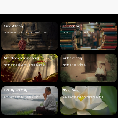
Cuộc đời thầy
Thư viện sách
Nguồn cảm hứng cho thế hệ tiếp theo
Những cuốn sách Thầy viêt
Mật pháp cho cuộc sống
Video về thầy
Những chia sẻ về mật pháp của thầy
Những video về thầy
Hỏi đáp với Thầy
Sống Đẹp
Tìm kiếm điểm tựa nơi tâm linh
Câu chuyện của những tấm gương