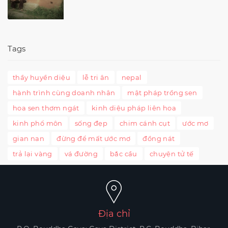
Tags
thầy huyền diệu
lễ tri ân
nepal
hành trình cùng doanh nhân
mật pháp trồng sen
hoa sen thơm ngát
kinh diệu pháp liên hoa
kinh phổ môn
sống đẹp
chim cánh cụt
ước mơ
gian nan
đừng để mất ước mơ
đồng nát
trả lại vàng
vá đường
bắc cầu
chuyện tử tế
Địa chỉ