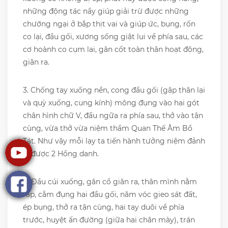
những động tác nầy giúp giải trừ được những
chướng ngại ở bắp thịt vai và giúp ức, bụng, rốn
co lại, đầu gối, xương sống giật lui về phía sau, các
cơ hoành co cụm lai, gân cốt toàn thân hoạt động,
giãn ra.
3. Chống tay xuống nền, cong đầu gối (gập thân lại
và quỳ xuống, cung kính) mông đụng vào hai gót
chân hình chữ V, đầu ngữa ra phía sau, thở vào tận
cùng, vừa thở vừa niệm thầm Quan Thế Âm Bồ
Tát. Như vậy mỗi lạy ta tiến hành tưởng niệm đảnh
lễ được 2 Hồng danh.
4. Đầu cúi xuống, gân cổ giãn ra, thân mình nằm
rạp, cằm đụng hai đầu gối, năm vóc gieo sát đất,
ép bụng, thở ra tận cùng, hai tay duôi về phía
trước, huyệt ấn đường (giữa hai chân mày), trán