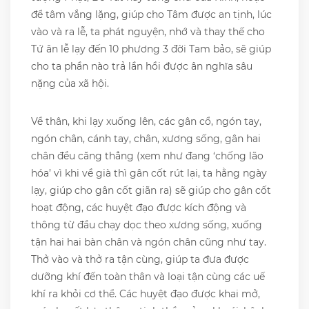
để tâm vắng lặng, giúp cho Tâm được an tịnh, lúc
vào và ra lễ, ta phát nguyện, nhớ và thay thế cho
Tứ ân lễ lạy đến 10 phương 3 đời Tam bảo, sẽ giúp
cho ta phần nào trả lần hồi được ân nghĩa sâu
nặng của xã hội.
Về thân, khi lạy xuống lên, các gân cổ, ngón tay,
ngón chân, cánh tay, chân, xương sống, gân hai
chân đều căng thẳng (xem như đang ‘chống lão
hóa’ vì khi về già thì gân cốt rút lại, ta hằng ngày
lạy, giúp cho gân cốt giãn ra) sẽ giúp cho gân cốt
hoạt động, các huyệt đạo được kích động và
thông từ đầu chạy dọc theo xương sống, xuống
tận hai hai bàn chân và ngón chân cũng như tay.
Thở vào và thở ra tận cùng, giúp ta đưa được
dưỡng khí đến toàn thân và loại tận cùng các uế
khí ra khỏi cơ thể. Các huyệt đạo được khai mở,