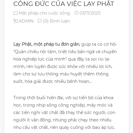
CÔNG ĐỨC CỦA VIỆC LẠY PHẬT
Mật pháp cho cuộc sống
03/11/2020
ADMIN
(0) Bình luận
Lạy Phật, một pháp tu đơn giản
, giúp ta có cơ hội
“Quán chiếu nội tâm, triệt tiêu bản ngã và chuyển
hóa nghiệp lực của mình” qua đây ta soi rọi lại
mình, rèn luyện được sức khỏe với nhiều lợi ích,
làm cho sự lưu thông máu huyết thêm thông
suốt, hóa giải được nhiều bệnh hoạn...
Trong thời buổi hiện đại, với sự tiến bộ của khoa
học, trong nhịp sống công nghiệp, máy móc và
các tiện nghi vật chất đã thay thế sức người, con
người ít vận động, nhưng phải chạy theo nhiều
nhu cầu vật chất, nên quay cuồng với bao áp lực,