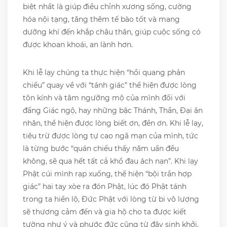
biệt nhất là giúp điều chỉnh xương sống, cường
hóa nội tạng, tăng thêm tế bào tốt và mang
dưỡng khí đến khắp châu thân, giúp cuộc sống có
được khoan khoái, an lành hơn.
Khi lễ lạy chúng ta thực hiện “hồi quang phản
chiếu” quay về với “tánh giác” thể hiện được lòng
tôn kính và tâm ngưỡng mộ của mình đối với
đấng Giác ngộ, hay những bậc Thánh, Thần, Đại ân
nhân, thể hiện được lòng biết ơn, đền ơn. Khi lễ lạy,
tiêu trừ được lòng tự cao ngã mạn của mình, tức
là từng bước “quán chiếu thấy năm uẩn đều
không, sẽ qua hết tất cả khổ đau ách nạn”. Khi lạy
Phật cúi mình rạp xuống, thể hiện “bội trần hợp
giác” hai tay xòe ra đón Phật, lúc đó Phật tánh
trong ta hiển lộ, Đức Phật với lòng từ bi vô lượng
sẽ thương cảm đến và gia hộ cho ta được kiết
tường như ý và phước đức cũng từ đây sinh khởi.