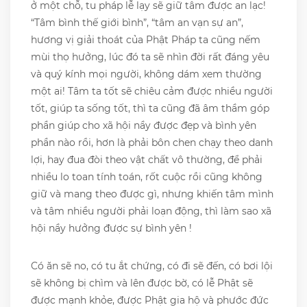
ở một chỗ, tu pháp lễ lạy sẽ giữ tâm được an lạc!
“Tâm bình thế giới bình”, “tâm an vạn sự an”,
hương vị giải thoát của Phật Pháp ta cũng nếm
mùi thọ hưởng, lúc đó ta sẽ nhìn đời rất đáng yêu
và quý kính mọi người, không dám xem thường
một ai! Tâm ta tốt sẽ chiêu cảm được nhiều người
tốt, giúp ta sống tốt, thì ta cũng đã âm thầm góp
phần giúp cho xã hội nầy được đẹp và bình yên
phần nào rồi, hơn là phải bôn chen chạy theo danh
lợi, hay đua đòi theo vật chất vô thường, để phải
nhiều lo toan tính toán, rốt cuộc rồi cũng không
giữ và mang theo được gì, nhưng khiến tâm mình
và tâm nhiều người phải loạn động, thì làm sao xã
hội nầy hưởng được sự bình yên !
Có ăn sẽ no, có tu ắt chứng, có đi sẽ đến, có bơi lội
sẽ không bị chìm và lên được bờ, có lễ Phật sẽ
được mạnh khỏe, được Phật gia hộ và phước đức