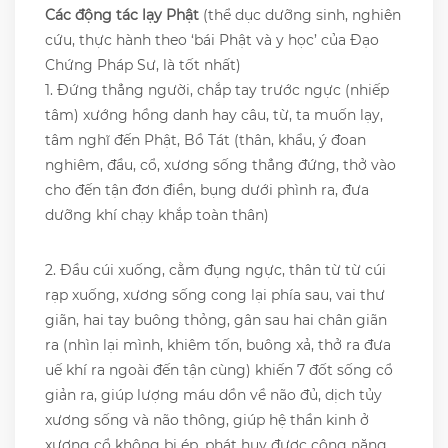
Các động tác lạy Phật
(thể dục dưỡng sinh, nghiên
cứu, thực hành theo ‘bái Phật và y học’ của Đạo
Chứng Pháp Sư, là tốt nhất)
1. Đứng thẳng người, chắp tay trước ngực (nhiếp
tâm) xướng hồng danh hay câu, từ, ta muốn lạy,
tâm nghĩ đến Phật, Bồ Tát (thân, khẩu, ý đoan
nghiêm, đầu, cổ, xương sống thẳng đứng, thở vào
cho đến tận đơn điền, bụng dưới phình ra, đưa
dưỡng khí chạy khắp toàn thân)
2. Đầu cúi xuống, cằm đụng ngực, thân từ từ cúi
rạp xuống, xương sống cong lại phía sau, vai thư
giãn, hai tay buông thỏng, gân sau hai chân giãn
ra (nhìn lại mình, khiêm tốn, buông xả, thở ra đưa
uế khí ra ngoài đến tận cùng) khiến 7 đốt sống cổ
giản ra, giúp lượng máu dồn về não đủ, dịch tủy
xương sống và não thông, giúp hệ thần kinh ở
xương cổ không bị ép, phát huy được công năng,