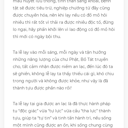
máu huyết lưu thông, tinh thần sảng khoái, bệnh
tật sẽ được tiêu trừ, nghiệp chướng từ đây cũng
được chuyển hóa, nên khi lạy nếu có đổ mồ hôi
nhiều thì rất tốt vì thải ra được nhiều độc tố, đừng
lo ngại, hãy phấn khởi lên vì lao động có đổ mồ hôi
thì mới có ngày bội thu.
Ta lễ lạy vào mỗi sáng, mỗi ngày và tận hưởng
những năng lượng của chư Phật, Bồ Tát truyền
cho, tất cảm nhận được niềm an lạc, đến lúc đó ta
sẽ ghiền, không lễ lạy ta thấy thiếu cái gì, khó chịu
trong người và không được khỏe, như vậy là đã
thành tựu được phần nào rồi!
Ta lễ lạy tại gia được an lạc là đã thực hành pháp
tu “độc giác” vừa “tự lực” vừa cầu “tha lực” thành
tựu, giúp ta “tự tin” và tinh tấn hành trì, nếu sống
một mình cũng được an ổn, khi sống chung cùng