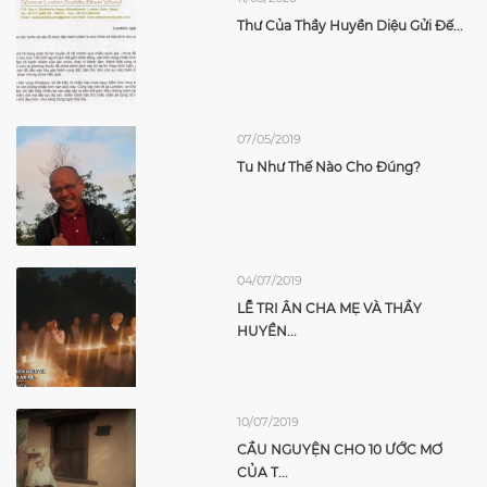
Thư Của Thầy Huyền Diệu Gửi Đế...
07/05/2019
Tu Như Thế Nào Cho Đúng?
04/07/2019
LỄ TRI ÂN CHA MẸ VÀ THẦY
HUYỀN...
10/07/2019
CẦU NGUYỆN CHO 10 ƯỚC MƠ
CỦA T...