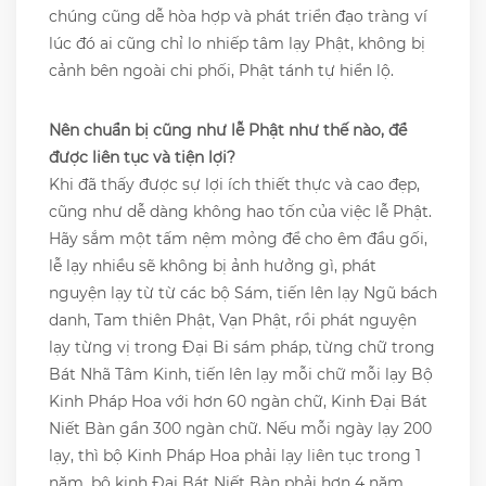
chúng cũng dễ hòa hợp và phát triển đạo tràng ví
lúc đó ai cũng chỉ lo nhiếp tâm lạy Phật, không bị
cảnh bên ngoài chi phối, Phật tánh tự hiển lộ.
Nên chuẩn bị cũng như lễ Phật như thế nào, để
được liên tục và tiện lợi?
Khi đã thấy được sự lợi ích thiết thực và cao đẹp,
cũng như dễ dàng không hao tốn của việc lễ Phật.
Hãy sắm một tấm nệm mỏng để cho êm đầu gối,
lễ lạy nhiều sẽ không bị ảnh hưởng gì, phát
nguyện lạy từ từ các bộ Sám, tiến lên lạy Ngũ bách
danh, Tam thiên Phật, Vạn Phật, rồi phát nguyện
lạy từng vị trong Đại Bi sám pháp, từng chữ trong
Bát Nhã Tâm Kinh, tiến lên lạy mỗi chữ mỗi lạy Bộ
Kinh Pháp Hoa với hơn 60 ngàn chữ, Kinh Đại Bát
Niết Bàn gần 300 ngàn chữ. Nếu mỗi ngày lạy 200
lạy, thì bộ Kinh Pháp Hoa phải lạy liên tục trong 1
năm, bộ kinh Đại Bát Niết Bàn phải hơn 4 năm