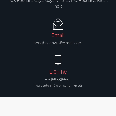
P.O. Bouddha Gaya: Gaya District. P.C. Bouddha, Bihar,
India
Email
honghacanvui@gmail.com
Liên hệ
+16159381556 -
Thứ 2 đến Thứ 6 9h sáng - 7h tối