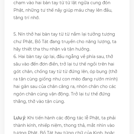
chạm vào hai bàn tay từ từ lật ngữa cung đón
Phật, những tư thế nầy giúp máu chạy lên đầu,
tăng trí nhớ.
5. Nín thở hai bàn tay từ từ nắm lại tưởng tượng
chư Phật, Bồ Tát đang truyền cho năng lượng, ta
hãy thiết tha thu nhận và tận hưởng.
6. Hai bàn tay úp lại, đầu ngẫng về phía sau, thở
sâu vào đến đơn điền, trở lại tư thế ngồi trên hai
gót chân, chống tay từ từ đứng lên, óp bụng (thở
ra tận cùng giống như con mèo đang rướn mình)
hai gân sau của chân căng ra, nhón chân cho các
ngón chân cùng vận động. Trở lại tư thế đứng
thẳng, thở vào tận cùng.
Lưu ý
: Khi tiến hành các động tác lễ Phật, ta phải
thành kính, nhiếp niệm, thong thả, mắt nhìn vào
tượng Phật, Bồ Tát hay từng chữ của Kinh, hoặc