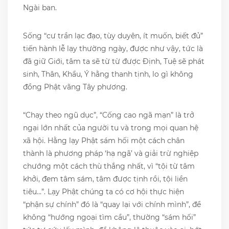
Ngài ban.
Sống “cư trần lạc đạo, tùy duyên, ít muốn, biết đủ”
tiến hành lễ lạy thường ngày, được như vậy, tức là
đã giữ Giới, tâm ta sẽ từ từ được Định, Tuệ sẽ phát
sinh, Thân, Khẩu, Ý hằng thanh tịnh, lo gì không
đồng Phật vãng Tây phương.
“Chạy theo ngũ dục”, “Cống cao ngã mạn” là trở
ngại lớn nhất của người tu và trong mọi quan hệ
xã hội. Hằng lạy Phật sám hối một cách chân
thành là phương pháp ‘hạ ngã’ và giải trừ nghiệp
chướng một cách thù thắng nhất, vì “tội từ tâm
khởi, đem tâm sám, tâm được tịnh rồi, tội liền
tiêu…”. Lạy Phật chúng ta có cơ hội thực hiện
“phận sự chính” đó là “quay lại với chính mình”, để
không “hướng ngoại tìm cầu”, thường “sám hối”