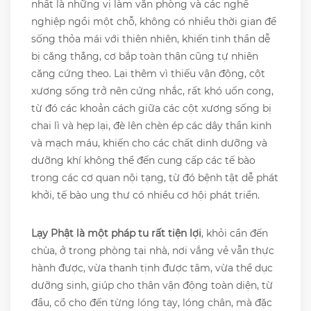
nhất là những vị làm văn phòng và các nghề
nghiệp ngồi một chỗ, không có nhiều thời gian để
sống thỏa mái với thiên nhiên, khiến tinh thần dễ
bị căng thẳng, cơ bắp toàn thân cũng tự nhiên
căng cứng theo. Lại thêm vì thiếu vận động, cột
xương sống trở nên cứng nhắc, rất khó uốn cong,
từ đó các khoản cách giữa các cột xương sống bị
chai lì và hẹp lại, đè lên chèn ép các dây thần kinh
và mạch máu, khiến cho các chất dinh dưỡng và
dưỡng khí không thể đến cung cấp các tế bào
trong các cơ quan nội tạng, từ đó bệnh tật dễ phát
khởi, tế bào ung thư có nhiều cơ hội phát triển.
Lạy Phật là một pháp tu rất tiện lợi
, khỏi cần đến
chùa, ở trong phòng tại nhà, nơi vắng vẻ vẫn thực
hành được, vừa thanh tịnh được tâm, vừa thể dục
dưỡng sinh, giúp cho thân vận động toàn diện, từ
đầu, cổ cho đến từng lóng tay, lóng chân, mà đặc