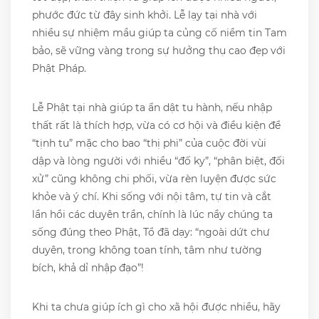
phước đức từ đây sinh khởi. Lễ lạy tại nhà với
nhiều sự nhiệm mầu giúp ta củng cố niềm tin Tam
bảo, sẽ vững vàng trong sự hưởng thụ cao đẹp với
Phật Pháp.
Lễ Phật tại nhà giúp ta ẩn dật tu hành, nếu nhập
thất rất là thích hợp, vừa có cơ hội và điều kiện để
“tịnh tu” mặc cho bao “thị phi” của cuộc đời vùi
dập và lòng người với nhiều “đố ky”, “phân biệt, đối
xử” cũng không chi phối, vừa rèn luyện được sức
khỏe và ý chí. Khi sống với nội tâm, tự tin và cắt
lần hồi các duyên trần, chính là lúc nầy chúng ta
sống đúng theo Phật, Tổ đã dạy: “ngoài dứt chư
duyên, trong không toan tính, tâm như tường
bích, khả dỉ nhập đạo”!
Khi ta chưa giúp ích gì cho xã hội được nhiều, hãy