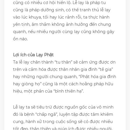
cũng có nhiều cơ hội hiển lộ. Lễ lạy là pháp tu
cũng là pháp dưỡng sinh, có thể tranh thủ lễ lạy
vào lúc khuya, tối hay lúc rảnh rỗi, ta thực hành
yên tịnh, âm thầm không ảnh hưởng đến chung
quanh, nếu nhiều người cùng lạy cũng không gây
ồn náo.
Lợi ích của Lạy Phật
Ta lễ lạy chân thành “tu thân” sẽ cảm ứng được ơn
trên và cảm hóa được thân nhân gia đình “tề gia”
hay những người chung quanh, “Phật hóa gia đình
hay giòng họ” cũng là một cách hoằng pháp hữu
hiệu, một phần của “bình thiên hạ”.
Lễ lạy ta sẽ tiêu trừ được nguồn gốc của vô minh
đó là bệnh “chấp ngã”, luyện tập được tâm khiêm
cung, hành xử trong cuộc sống sẽ có được nhiều
tốt đẹp, thân thiện và giúp ích được nhiều người,