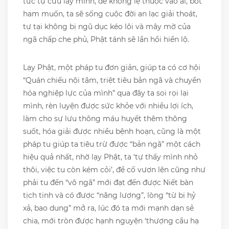
tức tự cứu lấy mình, để không lệ thuộc vào ai, bớt
ham muốn, ta sẽ sống cuộc đời an lạc giải thoát,
tự tại không bị ngũ dục kéo lôi và mây mờ của
ngã chấp che phủ, Phật tánh sẽ lần hồi hiển lộ.
Lạy Phật, một pháp tu đơn giản, giúp ta có cơ hội
“Quán chiếu nội tâm, triệt tiêu bản ngã và chuyển
hóa nghiệp lực của mình” qua đây ta soi rọi lại
mình, rèn luyện được sức khỏe với nhiều lợi ích,
làm cho sự lưu thông máu huyết thêm thông
suốt, hóa giải được nhiều bệnh hoạn, cũng là một
pháp tu giúp ta tiêu trừ được “bản ngã” một cách
hiệu quả nhất, nhờ lạy Phật, ta ‘tự thấy mình nhỏ
thôi, việc tu còn kém cỏi’, để cố vươn lên cũng như
phải tu đến “vô ngã” mới đạt đến được Niết bàn
tịch tịnh và có được “năng lượng”, lòng “từ bi hỷ
xả, bao dung” mở ra, lúc đó ta mới mạnh dạn sẻ
chia, mới tròn được hạnh nguyện ‘thượng cầu hạ