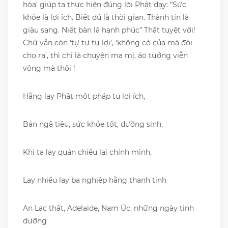
hóa’ giúp ta thực hiện đúng lời Phật dạy: “Sức
khỏe là lợi ích. Biết đủ là thời gian. Thành tín là
giàu sang. Niết bàn là hạnh phúc” Thật tuyệt vời!
Chứ vẫn còn ‘tự tư tự lợi’, ‘không có của mà đòi
cho ra’, thì chỉ là chuyện ma mị, ảo tưởng viễn
vông mà thôi !
Hằng lạy Phật một pháp tu lợi ích,
Bản ngã tiêu, sức khỏe tốt, dưỡng sinh,
Khi ta lạy quán chiếu lại chính mình,
Lạy nhiều lạy ba nghiệp hằng thanh tịnh
An Lạc thất, Adelaide, Nam Úc, những ngày tịnh
dưỡng