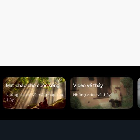
Mật pháp cho cuộc sống
Video về thầy
Những chia sẻ về mật pháp của
Những video về thầy
thầy