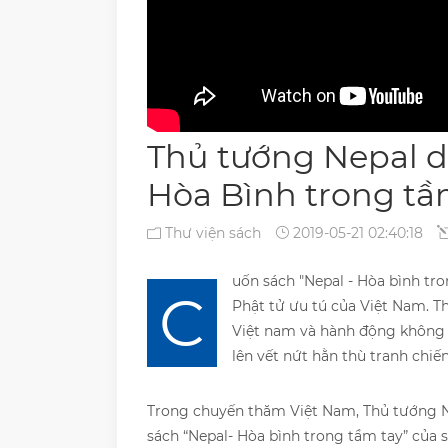
Thủ tướng Nepal dự
Hòa Bình trong tầ
Thư viện sách
2019-05-21 02:40:18
uốn sách "Nepal - Hòa bình tr
C
Phật tử ưu tú của Việt Nam. T
Việt nam và hành động không 
lên vết nứt hằn thù tranh chiế
Trong chuyến thăm Việt Nam, Thủ tướng Ne
sách “Nepal- Hòa bình trong tầm tay” của 