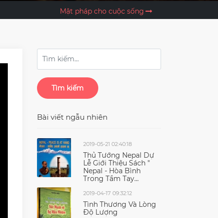
Mật pháp cho cuộc sống
Tìm kiếm
Bài viết ngẫu nhiên
2019-05-21 02:40:18
Thủ Tướng Nepal Dự
Lễ Giới Thiệu Sách "
Nepal - Hòa Bình
Trong Tầm Tay...
2019-04-17 09:32:12
Tình Thương Và Lòng
Độ Lượng