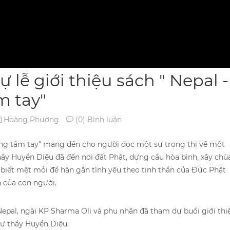
 lễ giới thiệu sách " Nepal -
m tay"
Hoàng Phương
(0) Bình luận
ong tầm tay" mang đến cho người đọc một sự trọng thị về một
hầy Huyền Diệu đã đến nơi đất Phật, dựng cầu hòa bình, xây chù
biết mệt mỏi để hàn gắn tình yêu theo tinh thần của Đức Phật
n của con người.
pal, ngài KP Sharma Oli và phu nhân đã tham dự buổi giới thi
sư thầy Huyền Diệu.