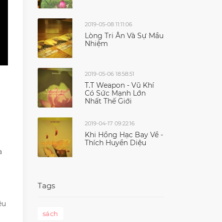
2019-05-08 11:11:06
Lòng Tri Ân Và Sự Mầu
Nhiệm
2019-05-06 18:58:51
T.T Weapon - Vũ Khí
Có Sức Mạnh Lớn
Nhất Thế Giới
2019-04-17 09:22:16
Khi Hồng Hạc Bay Về -
Thích Huyền Diệu
a
Tags
ệu
sách