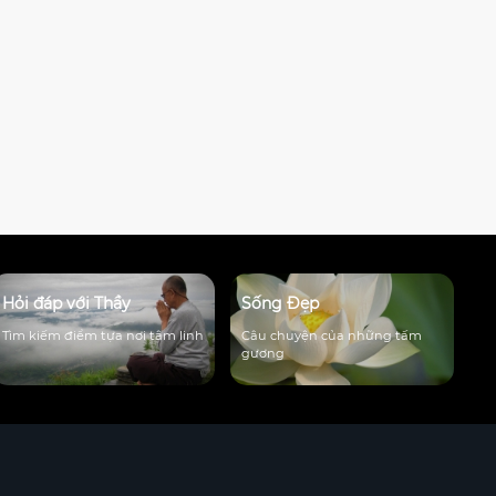
Hỏi đáp với Thầy
Sống Đẹp
Tìm kiếm điểm tựa nơi tâm linh
Câu chuyện của những tấm
gương