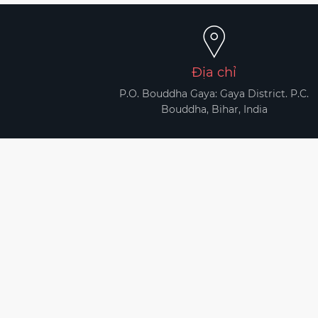
Địa chỉ
P.O. Bouddha Gaya: Gaya District. P.C.
Bouddha, Bihar, India