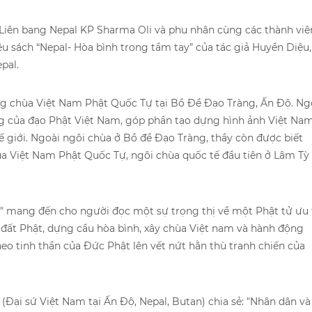
 Liên bang Nepal KP Sharma Oli và phu nhân cùng các thành viê
ệu sách “Nepal- Hòa bình trong tầm tay” của tác giả Huyền Diệu,
pal.
ng chùa Việt Nam Phật Quốc Tự tại Bồ Đề Đạo Tràng, Ấn Độ. Ng
ng của đạo Phật Việt Nam, góp phần tạo dựng hình ảnh Việt Na
ế giới. Ngoài ngôi chùa ở Bồ đề Đạo Tràng, thầy còn được biết
a Việt Nam Phật Quốc Tự, ngôi chùa quốc tế đầu tiên ở Lâm Tỳ
y" mang đến cho người đọc một sự trọng thị về một Phật tử ưu 
 đất Phật, dựng cầu hòa bình, xây chùa Việt nam và hành động
eo tinh thần của Đức Phật lên vết nứt hằn thù tranh chiến của
(Đại sứ Việt Nam tại Ấn Độ, Nepal, Butan) chia sẻ: "Nhân dân và