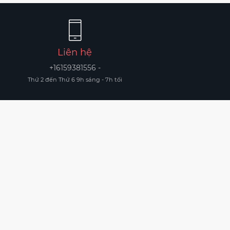
Liên hệ
+16159381556 -
Thứ 2 đến Thứ 6 9h sáng - 7h tối