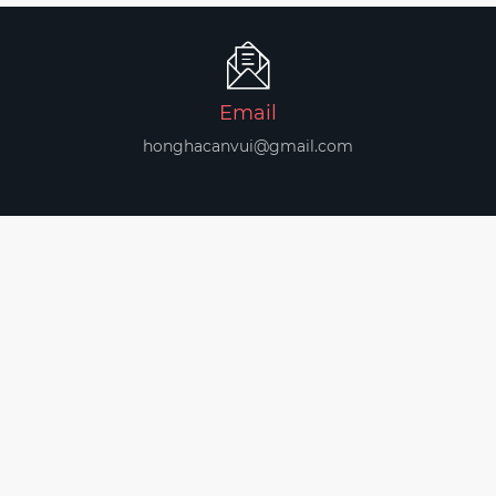
Email
honghacanvui@gmail.com